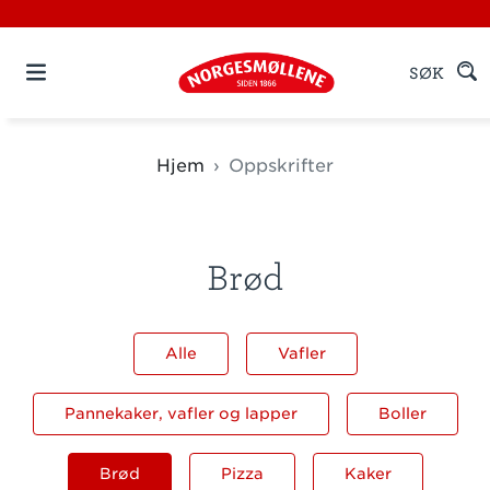
SØK
Hjem
Oppskrifter
Brød
Alle
Vafler
Pannekaker, vafler og lapper
Boller
Brød
Pizza
Kaker