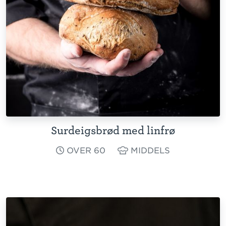
Surdeigsbrød med linfrø
OVER 60
MIDDELS