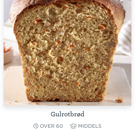
Gulrotbrød
OVER 60
MIDDELS