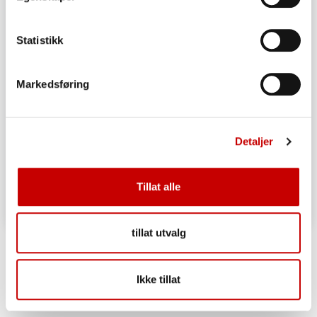
Statistikk
Markedsføring
Detaljer
Tillat alle
tillat utvalg
Helkornbrød
OVER 60
MIDDELS
Ikke tillat