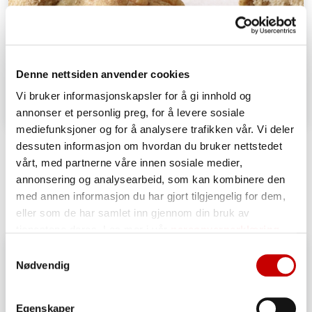
Denne nettsiden anvender cookies
Vi bruker informasjonskapsler for å gi innhold og
annonser et personlig preg, for å levere sosiale
mediefunksjoner og for å analysere trafikken vår. Vi deler
Grove ostehorn
dessuten informasjon om hvordan du bruker nettstedet
vårt, med partnerne våre innen sosiale medier,
OVER 60
MIDDELS
annonsering og analysearbeid, som kan kombinere den
med annen informasjon du har gjort tilgjengelig for dem,
eller som de har samlet inn gjennom din bruk av
tjenestene deres. Les mer i vår
personvernerklæring
Samtykkevalg
Nødvendig
Egenskaper