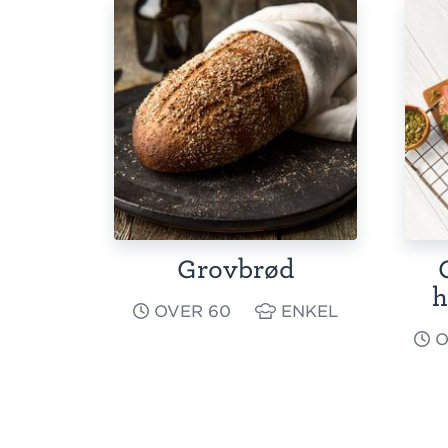
Grovbrød
h
OVER 60
ENKEL
O