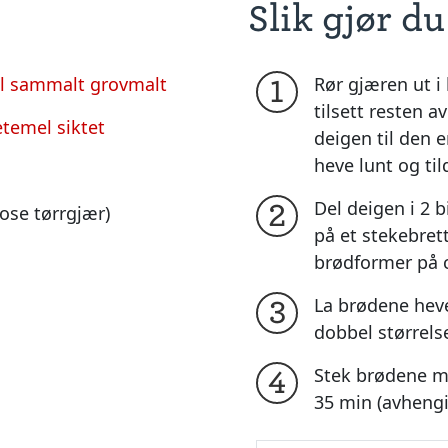
Slik gjør du
l sammalt grovmalt
Rør gjæren ut i 
1
tilsett resten a
temel siktet
deigen til den e
heve lunt og til
Del deigen i 2 b
2
pose tørrgjær)
på et stekebret
brødformer på ca
La brødene heve 
3
dobbel størrels
Stek brødene mi
4
35 min (avhengi