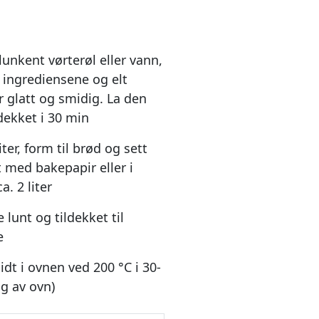
lunkent vørterøl eller vann,
v ingrediensene og elt
r glatt og smidig. La den
dekket i 30 min
iter, form til brød og sett
t med bakepapir eller i
. 2 liter
lunt og tildekket til
e
dt i ovnen ved 200 °C i 30-
g av ovn)