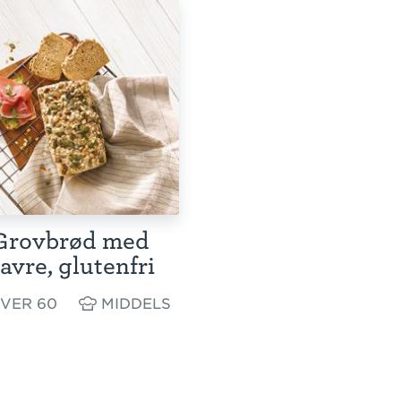
Grovbrød med
avre, glutenfri
VER 60
MIDDELS