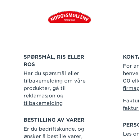
SPØRSMÅL, RIS ELLER
KONT
ROS
For an
Har du spørsmål eller
henven
tilbakemelding om våre
00 ell
produkter, gå til
firma
reklamasjon og
Faktur
tilbakemelding
faktu
BESTILLING AV VARER
PERS
Er du bedriftskunde, og
Les o
ønsker å bestille varer,