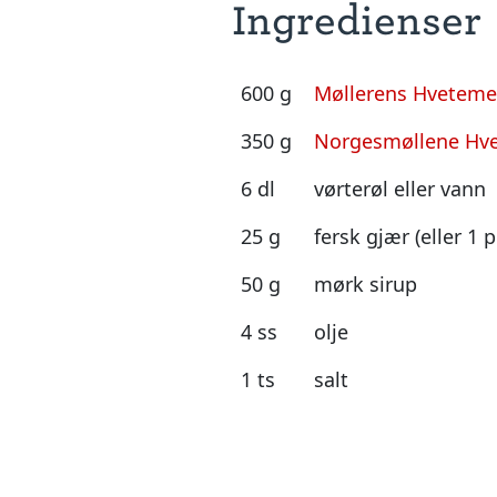
Ingredienser
600 g
Møllerens Hveteme
350 g
Norgesmøllene Hve
6 dl
vørterøl eller vann
25 g
fersk gjær (eller 1 
50 g
mørk sirup
4 ss
olje
1 ts
salt