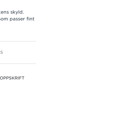
kens skyld.
om passer fint
S
 OPPSKRIFT