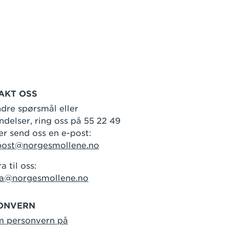
AKT OSS
dre spørsmål eller
delser, ring oss på 55 22 49
er send oss en e-post:
post@norgesmollene.no
a til oss:
ra@norgesmollene.no
ONVERN
m personvern på