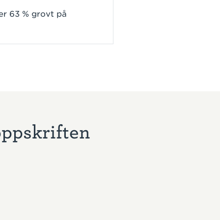
er 63 % grovt på
n
oppskriften