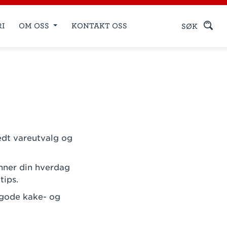
RI
OM OSS
KONTAKT OSS
SØK
edt vareutvalg og
enner din hverdag
tips.
 gode kake- og