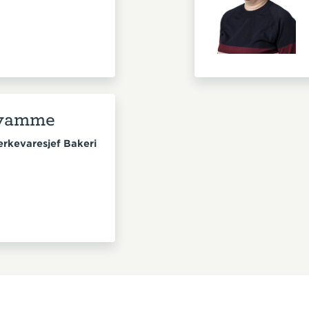
Kvamme
rkevaresjef Bakeri