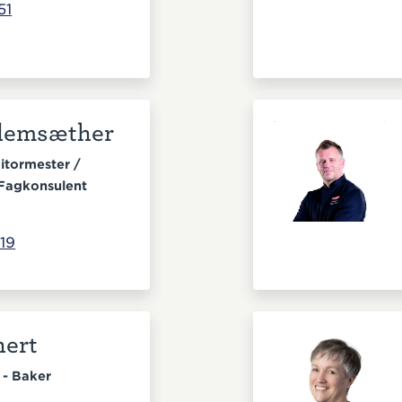
51
llemsæther
itormester /
Fagkonsulent
19
hert
 - Baker