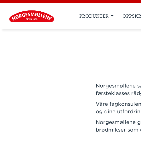
PRODUKTER
OPPSKR
Norgesmøllene sa
førsteklasses råd
Våre fagkonsulen
og dine utfordrin
Norgesmøllene gi
brødmikser som g