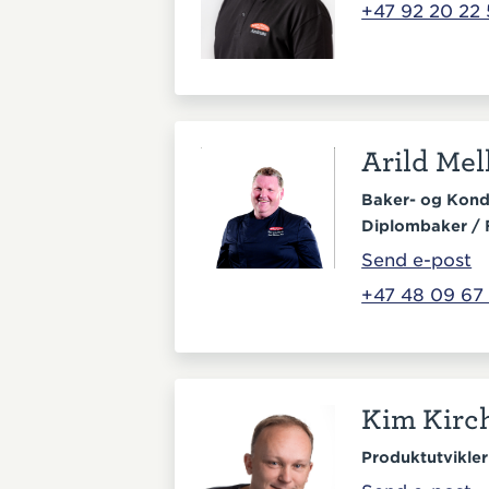
+47 92 20 22 
Arild Me
Baker- og Kond
Diplombaker / 
Send e-post
+47 48 09 67 
Kim Kirc
Produktutvikler