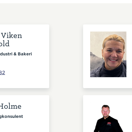
 Viken
old
dustri & Bakeri
82
 Holme
gkonsulent