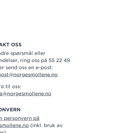
AKT OSS
dre spørsmål eller
delser, ring oss på 55 22 49
er send oss en e-post:
post@norgesmollene.no
a til oss:
ra@norgesmollene.no
ONVERN
m personvern på
smollene.no
(inkl. bruk av
es)