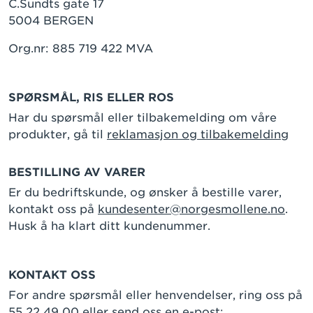
C.Sundts gate 17
5004 BERGEN
Org.nr: 885 719 422 MVA
SPØRSMÅL, RIS ELLER ROS
Har du spørsmål eller tilbakemelding om våre
produkter, gå til
reklamasjon og tilbakemelding
BESTILLING AV VARER
Er du bedriftskunde, og ønsker å bestille varer,
kontakt oss på
kundesenter@norgesmollene.no
.
Husk å ha klart ditt kundenummer.
KONTAKT OSS
For andre spørsmål eller henvendelser, ring oss på
55 22 49 00 eller send oss en e-post: