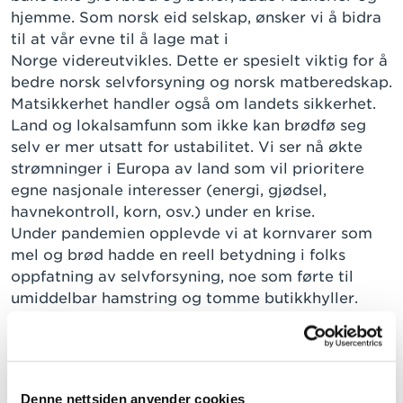
hjemme. Som norsk eid selskap, ønsker vi å bidra
til at vår evne til å lage mat i
Norge videreutvikles. Dette er spesielt viktig for å
bedre norsk selvforsyning og norsk matberedskap.
Matsikkerhet handler også om landets sikkerhet.
Land og lokalsamfunn som ikke kan brødfø seg
selv er mer utsatt for ustabilitet. Vi ser nå økte
strømninger i Europa av land som vil prioritere
egne nasjonale interesser (energi, gjødsel,
havnekontroll, korn, osv.) under en krise.
Under pandemien opplevde vi at kornvarer som
mel og brød hadde en reell betydning i folks
oppfatning av selvforsyning, noe som førte til
umiddelbar hamstring og tomme butikkhyller.
Vi er derfor glad for at norske myndigheter har
besluttet å gjenopprette ordningen med
beredskapslagring av korn i Norge. Vi skal bidra i
dette arbeidet gjennom å lagre halvparten av alt
Denne nettsiden anvender cookies