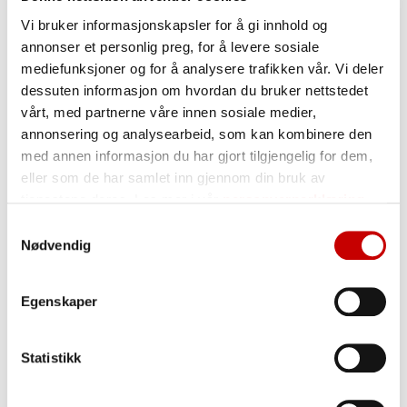
dette kornet på våre matmøller.
Vi bruker informasjonskapsler for å gi innhold og
En robust matberedskap innebærer å sikre at det
annonser et personlig preg, for å levere sosiale
finnes matproduksjon flere steder i Norge, og at
mediefunksjoner og for å analysere trafikken vår. Vi deler
eksisterende kompetanse om hvordan vi lager
dessuten informasjon om hvordan du bruker nettstedet
mat i Norge opprettholdes og videreutvikles. Vi
vårt, med partnerne våre innen sosiale medier,
har tre møller, de ligger ulike steder i Norge, for
annonsering og analysearbeid, som kan kombinere den
sikkerhets skyld.
med annen informasjon du har gjort tilgjengelig for dem,
eller som de har samlet inn gjennom din bruk av
Så når du kjøper et produkt fra Norgesmøllene,
tjenestene deres. Les mer i vår
personvernerklæring
kjøper du mer enn bare mel, du gjør en investering
i Norge!
Samtykkevalg
Nødvendig
Egenskaper
Våre eiere
Statistikk
Norgesmøllene AS