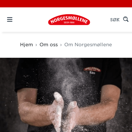
SØK
Hjem
Om oss
Om Norgesmøllene