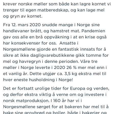
krever norske møller som både kan lagre kornet vi
trenger til egen matberedskap, og kan lage mel
og gryn av kornet.
Fra 12. mars 2020 snudde mange i Norge sine
handlevaner brått, og hamstret mat. Pandemien
gav oss alle en brå oppvåkning i at en krise også
har konsekvenser for oss. Ansatte i
Norgesmøllene gjorde en fantastisk innsats for å
sikre at ikke dagligvarebutikkene gikk tomme for
mel og havregryn i denne perioden. Våre tre
møller i Norge leverte i 2020 26 % mer mel enn i
et vanlig år. Dette utgjør ca. 3,5 kg ekstra mel til
hver eneste husholdning i Norge!
Det er fortsatt urolige tider for Europa og verden,
og derfor ekstra viktig å verne om og investere i
norsk matproduksjon. I 160 år har vi i
Norgesmøllene sørget for at bakeren har mel til å
bake sine grovbrød og boller, både i bakerier og