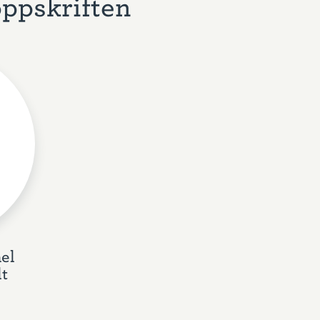
oppskriften
el
t