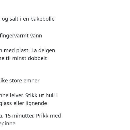
 og salt i en bakebolle
n fingervarmt vann
n med plast. La deigen
me til minst dobbelt
 like store emner
ne leiver. Stikk ut hull i
lass eller lignende
a. 15 minutter. Prikk med
sepinne