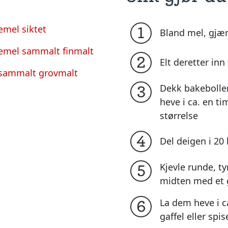
mel siktet
1
Bland mel, gjær
emel sammalt finmalt
2
Elt deretter in
 sammalt grovmalt
Dekk bakebolle
3
heve i ca. en ti
størrelse
4
Del deigen i 20
Kjevle runde, tyn
5
midten med et g
La dem heve i c
6
gaffel eller spi