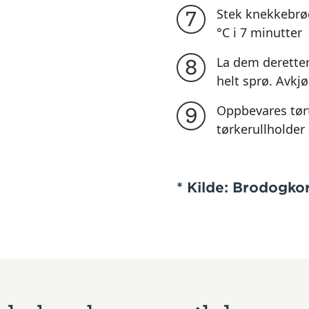
Stek knekkebrø
7
°C i 7 minutter
La dem deretter 
8
helt sprø. Avkjø
Oppbevares tørt
9
tørkerullholder
* Kilde: Brodogko