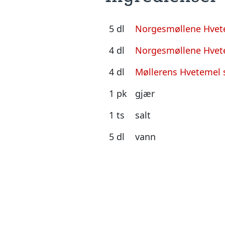
5 dl
Norgesmøllene Hvete
4 dl
Norgesmøllene Hvet
4 dl
Møllerens Hvetemel
1 pk
gjær
1 ts
salt
5 dl
vann