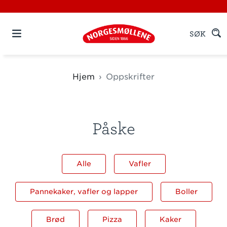
SØK
Hjem
Oppskrifter
Påske
Alle
Vafler
Pannekaker, vafler og lapper
Boller
Brød
Pizza
Kaker