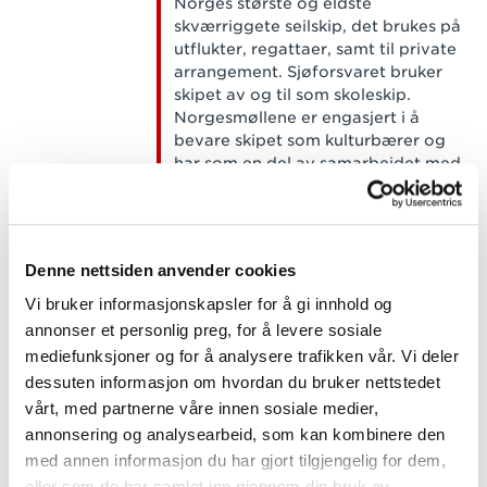
Norges største og eldste
skværriggete seilskip, det brukes på
utflukter, regattaer, samt til private
arrangement. Sjøforsvaret bruker
skipet av og til som skoleskip.
Norgesmøllene er engasjert i å
bevare skipet som kulturbærer og
har som en del av samarbeidet med
Statsraad Lehmkuhl utviklet et brød
som selges under navnet
Spleisebrødet. Dette brødet har
bidratt med over 30 millioner kroner
Denne nettsiden anvender cookies
til driften av Statsraad Lemhkuhl.
Vi bruker informasjonskapsler for å gi innhold og
» lehmkuhl.no
annonser et personlig preg, for å levere sosiale
mediefunksjoner og for å analysere trafikken vår. Vi deler
dessuten informasjon om hvordan du bruker nettstedet
vårt, med partnerne våre innen sosiale medier,
Opplysningskontoret for brød og
korn
(OBK) ble etablert høsten 2007.
annonsering og analysearbeid, som kan kombinere den
OBK har som mål å øke kunnskapen
med annen informasjon du har gjort tilgjengelig for dem,
om hvor viktig sunne bakervarer og
eller som de har samlet inn gjennom din bruk av