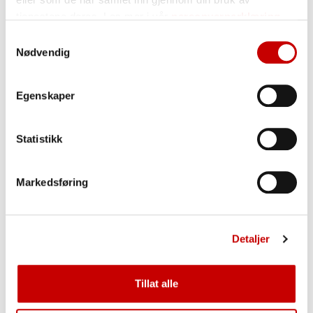
kornprodukter er i det daglige
tjenestene deres. Les mer i vår
personvernerklæring
kostholdet, basert på de til enhver
Samtykkevalg
tid gjeldende offentlige
Nødvendig
kostholdsråd. Norgesmøllene er
samarbeidspartner med OBK. Du kan
lese mer om OBK her:
Egenskaper
» brodogkorn.no
Statistikk
Årlig deltar Norgesmøllene på et utvalg
Markedsføring
arrangementer hvor det er relevant å
servere et produkt fra Norgesmøllene.
Detaljer
Tillat alle