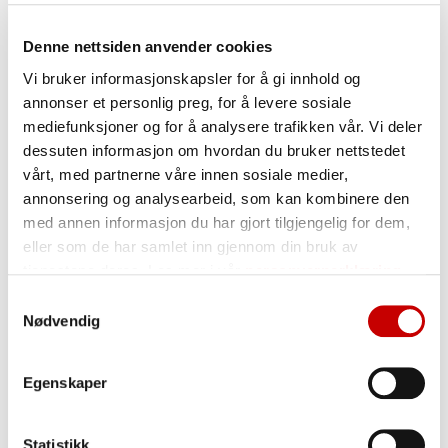
Last ned våre sertifikater her:
Denne nettsiden anvender cookies
Vi bruker informasjonskapsler for å gi innhold og
annonser et personlig preg, for å levere sosiale
FSSC sertifikat Buvika
mediefunksjoner og for å analysere trafikken vår. Vi deler
dessuten informasjon om hvordan du bruker nettstedet
vårt, med partnerne våre innen sosiale medier,
FSSC sertifikat Vaksdal
annonsering og analysearbeid, som kan kombinere den
med annen informasjon du har gjort tilgjengelig for dem,
eller som de har samlet inn gjennom din bruk av
tjenestene deres. Les mer i vår
personvernerklæring
FSSC sertifikat Skien
Samtykkevalg
Nødvendig
ISO 9001 – Norgesmøllene AS
Egenskaper
Statistikk