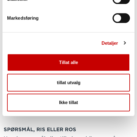
Markedsføring
Detaljer
POSTADRESSE
Postboks 1911, Nordnes
Tillat alle
5817 BERGEN
BESØKSADRESSE
tillat utvalg
C.Sundts gate 17
5004 BERGEN
Ikke tillat
Org.nr: 885 719 422 MVA
SPØRSMÅL, RIS ELLER ROS