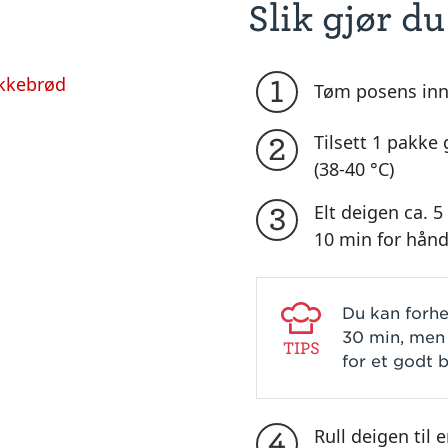
Slik gjør du
ikkebrød
1
Tøm posens inn
Tilsett 1 pakke
2
(38-40 °C)
Elt deigen ca. 
3
10 min for hån
Du kan forhe
30 min, men 
TIPS
for et godt 
Rull deigen til 
4