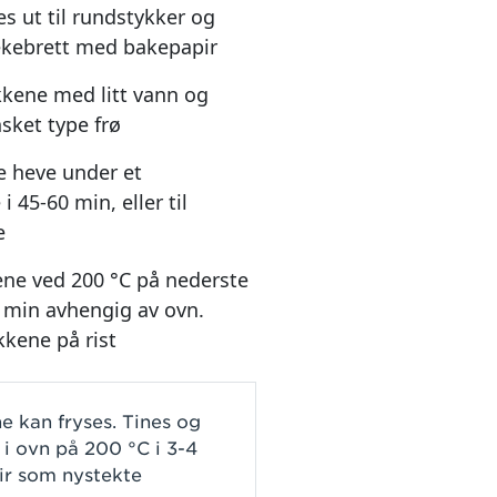
s ut til rundstykker og
ekebrett med bakepapir
kkene med litt vann og
sket type frø
e heve under et
 45-60 min, eller til
e
ene ved 200 °C på nederste
 20 min avhengig av ovn.
kkene på rist
 kan fryses. Tines og
i ovn på 200 °C i 3-4
ir som nystekte