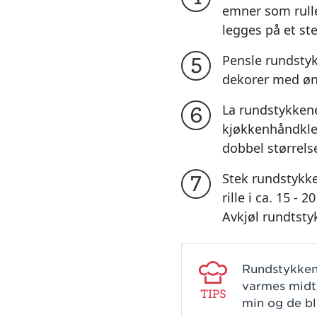
emner som rulle
legges på et st
Pensle rundsty
5
dekorer med øn
La rundstykken
6
kjøkkenhåndkle i
dobbel størrels
Stek rundstykk
7
rille i ca. 15 -
Avkjøl rundtsty
Rundstykkene
varmes midt 
TIPS
min og de bl