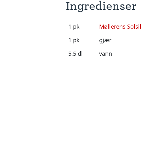
Ingredienser
1 pk
Møllerens Sols
1 pk
gjær
5,5 dl
vann