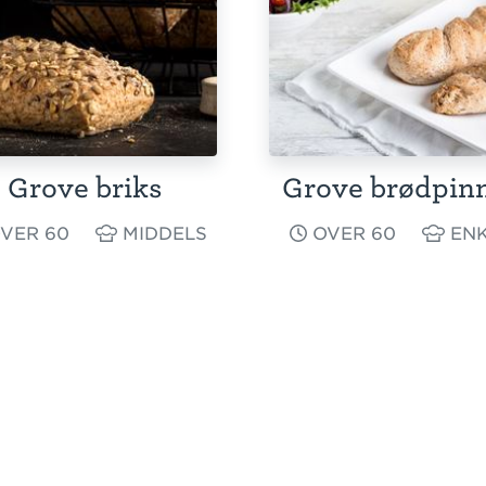
Grove briks
Grove brødpin
VER 60
MIDDELS
OVER 60
ENK