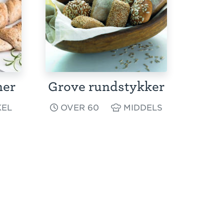
ner
Grove rundstykker
EL
OVER 60
MIDDELS