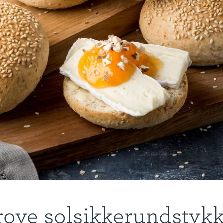
ove solsikkerundstyk