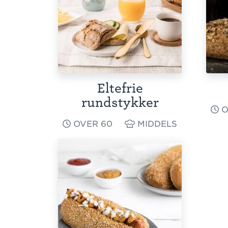
Eltefrie
rundstykker
O
OVER 60
MIDDELS