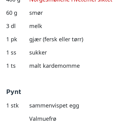
60 g
smør
3 dl
melk
1 pk
gjær (fersk eller tørr)
1 ss
sukker
1 ts
malt kardemomme
Pynt
1 stk
sammenvispet egg
Valmuefrø