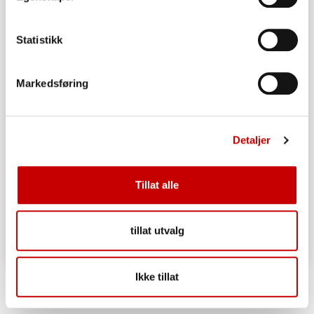
Statistikk
Markedsføring
Detaljer
Tillat alle
tillat utvalg
Eltefritt langpannebrød
Ikke tillat