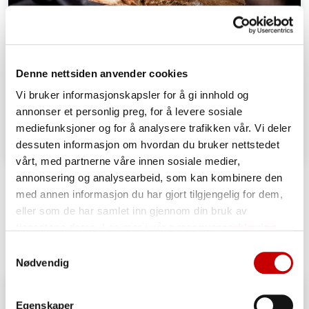
Denne nettsiden anvender cookies
Vi bruker informasjonskapsler for å gi innhold og
annonser et personlig preg, for å levere sosiale
mediefunksjoner og for å analysere trafikken vår. Vi deler
dessuten informasjon om hvordan du bruker nettstedet
vårt, med partnerne våre innen sosiale medier,
Surdeigsbrød med linfrø
annonsering og analysearbeid, som kan kombinere den
med annen informasjon du har gjort tilgjengelig for dem,
OVER 60
MIDDELS
eller som de har samlet inn gjennom din bruk av
tjenestene deres. Les mer i vår
personvernerklæring
Samtykkevalg
Nødvendig
Egenskaper