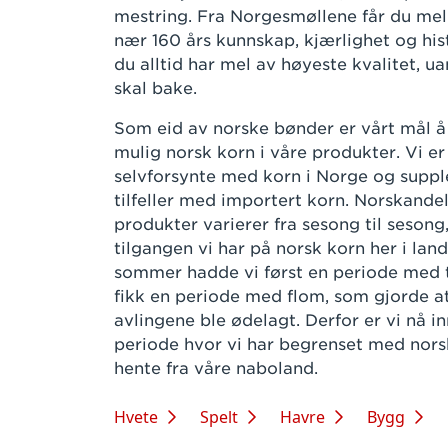
mestring. Fra Norgesmøllene får du me
nær 160 års kunnskap, kjærlighet og histo
du alltid har mel av høyeste kvalitet, u
skal bake.
Som eid av norske bønder er vårt mål 
mulig norsk korn i våre produkter. Vi er
selvforsynte med korn i Norge og supple
tilfeller med importert korn. Norskandel
produkter varierer fra sesong til sesong,
tilgangen vi har på norsk korn her i land
sommer hadde vi først en periode med t
fikk en periode med flom, som gjorde at
avlingene ble ødelagt. Derfor er vi nå in
periode hvor vi har begrenset med nor
hente fra våre naboland.
Hvete
Spelt
Havre
Bygg