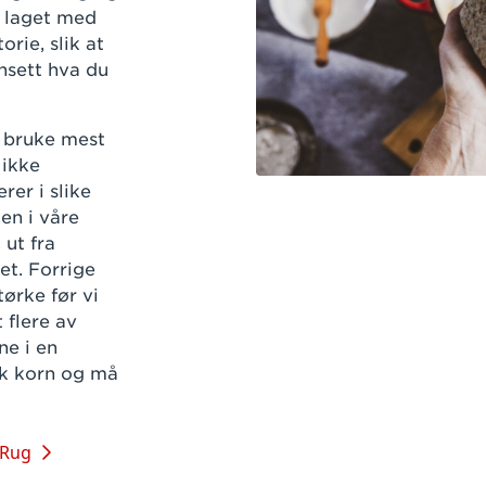
l laget med
rie, slik at
ansett hva du
å bruke mest
 ikke
rer i slike
en i våre
 ut fra
et. Forrige
ørke før vi
 flere av
ne i en
sk korn og må
Rug