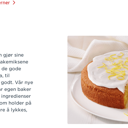
erner
 gjør sine
 kakemiksene
e de gode
 til
 godt. Vår nye
vår egen baker
 ingredienser
som holder på
re å lykkes,