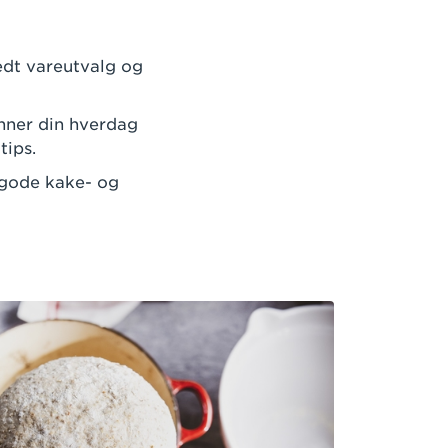
edt vareutvalg og
enner din hverdag
tips.
 gode kake- og