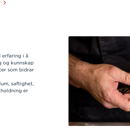
r
erfaring i å
ng og kunnskap
kter som bidrar
i
um, saftighet,
skholdning er
.