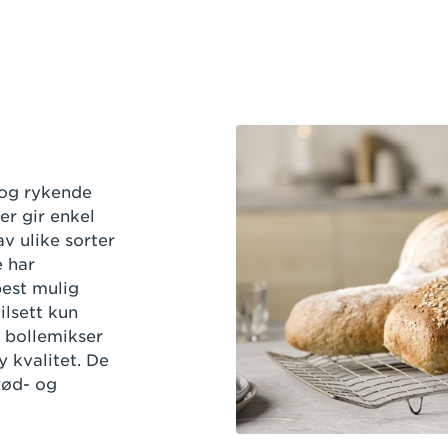
 og rykende
er gir enkel
v ulike sorter
 har
best mulig
ilsett kun
 bollemikser
y kvalitet. De
rød- og