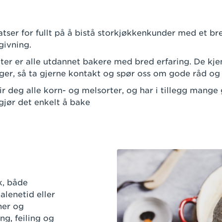
tser for fullt på å bistå storkjøkkenkunder med et br
givning.
ter er alle utdannet bakere med bred erfaring. De kj
ger, så ta gjerne kontakt og spør oss om gode råd og 
r deg alle korn- og melsorter, og har i tillegg mange
jør det enkelt å bake
k, både
lenetid eller
ner og
ng, feiling og