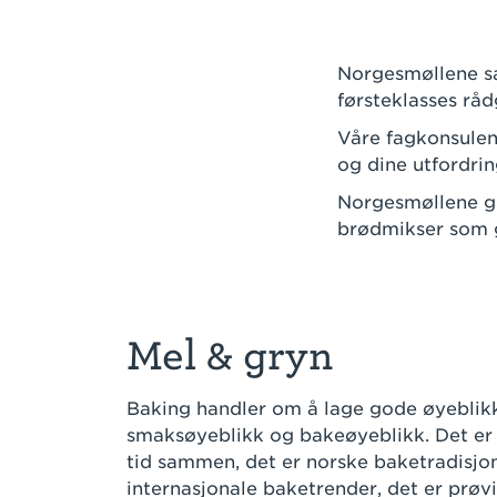
Norgesmøllene sa
førsteklasses råd
Våre fagkonsulen
og dine utfordrin
Norgesmøllene gi
brødmikser som g
Mel & gryn
Baking handler om å lage gode øyeblik
smaksøyeblikk og bakeøyeblikk. Det er a
tid sammen, det er norske baketradisjo
internasjonale baketrender, det er prøvi