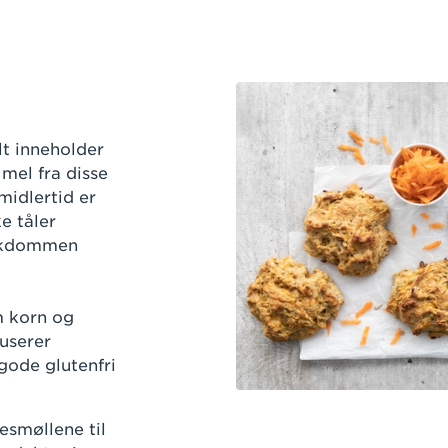
lt inneholder
 mel fra disse
midlertid er
e tåler
sykdommen
 korn og
userer
gode glutenfri
esmøllene til