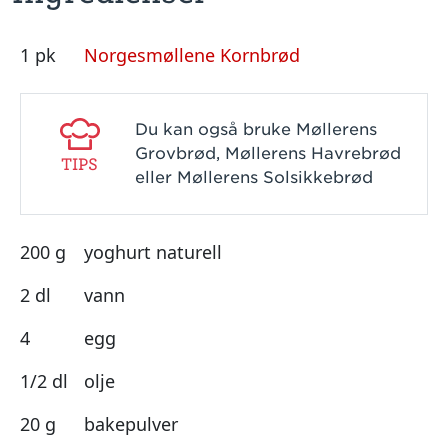
1 pk
Norgesmøllene Kornbrød
Du kan også bruke Møllerens
Grovbrød, Møllerens Havrebrød
TIPS
eller Møllerens Solsikkebrød
200 g
yoghurt naturell
2 dl
vann
4
egg
1/2 dl
olje
20 g
bakepulver