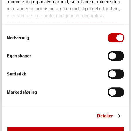
annonsering og analysearbeid, som kan kombinere den
med annen informasjon du har gjort tilgjengelig for dem,
eller som de har samlet inn gjennom din bruk av
tjenestene deres. Les mer i vår
personvernerklæring
Samtykkevalg
Nødvendig
Egenskaper
Statistikk
Markedsføring
Grove pizzasnurrer
Detaljer
OVER 60
ENKEL