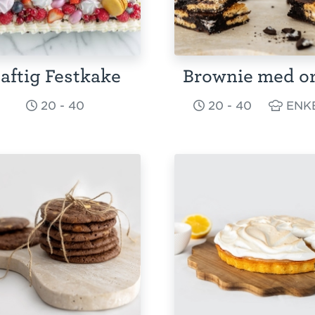
aftig Festkake
Brownie med o
20 - 40
20 - 40
ENK