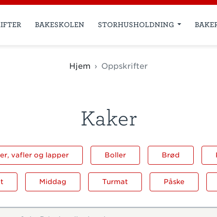
IFTER
BAKESKOLEN
STORHUSHOLDNING
BAKE
Hjem
Oppskrifter
Kaker
r, vafler og lapper
Boller
Brød
t
Middag
Turmat
Påske