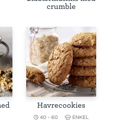
crumble
med
Havrecookies
40 - 60
ENKEL