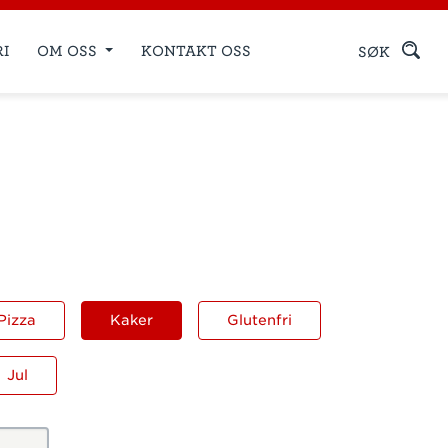
RI
OM OSS
KONTAKT OSS
SØK
Pizza
Kaker
Glutenfri
Jul