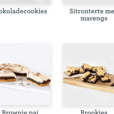
okoladecookies
Sitronterte m
marengs
Brownie pai
Brookies