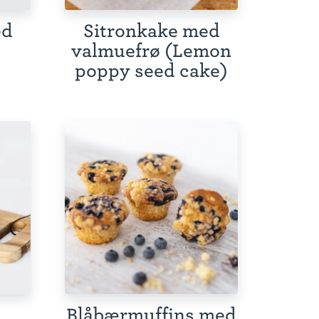
ed
Sitronkake med
valmuefrø (Lemon
poppy seed cake)
Blåbærmuffins med