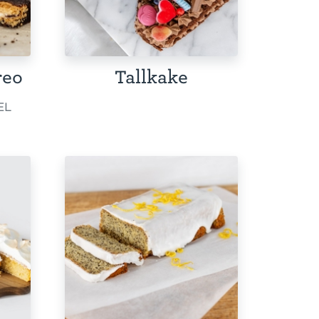
reo
Tallkake
EL