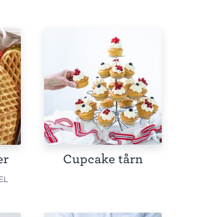
er
Cupcake tårn
EL