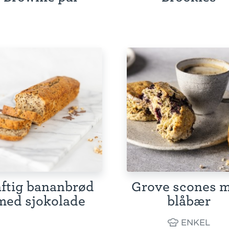
ftig bananbrød
Grove scones 
med sjokolade
blåbær
ENKEL