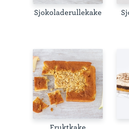
Sjokoladerullekake
Sj
Fruktkake