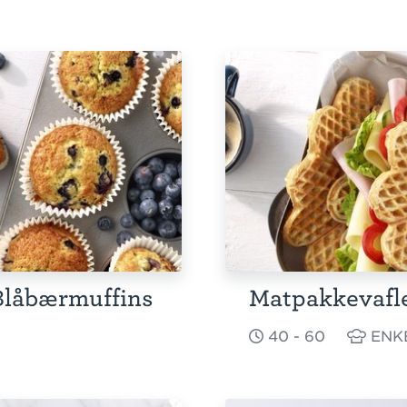
Blåbærmuffins
Matpakkevafl
40 - 60
ENK