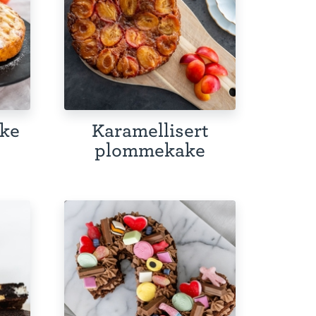
ake
Karamellisert
plommekake