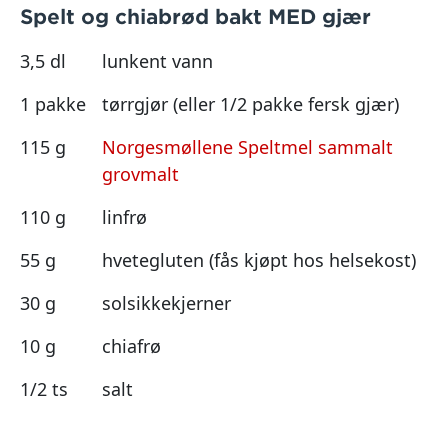
Spelt og chiabrød bakt MED gjær
3,5 dl
lunkent vann
1 pakke
tørrgjør (eller 1/2 pakke fersk gjær)
115 g
Norgesmøllene Speltmel sammalt
grovmalt
110 g
linfrø
55 g
hvetegluten (fås kjøpt hos helsekost)
30 g
solsikkekjerner
10 g
chiafrø
1/2 ts
salt