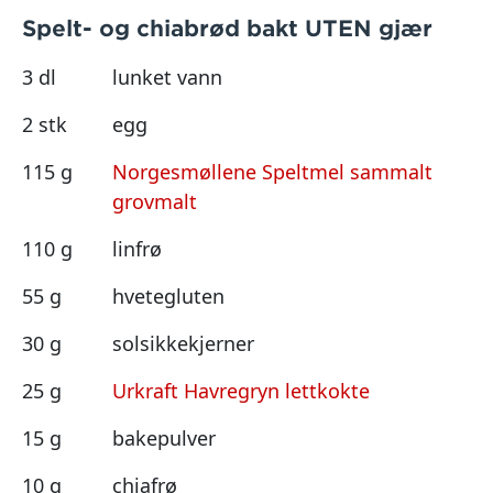
Spelt- og chiabrød bakt UTEN gjær
3 dl
lunket vann
2 stk
egg
115 g
Norgesmøllene Speltmel sammalt
grovmalt
110 g
linfrø
55 g
hvetegluten
30 g
solsikkekjerner
25 g
Urkraft Havregryn lettkokte
15 g
bakepulver
10 g
chiafrø