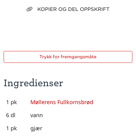
KOPIER OG DEL OPPSKRIFT
Trykk for fremgangsmåte
Ingredienser
1 pk
Møllerens Fullkornsbrød
6 dl
vann
1 pk
gjær