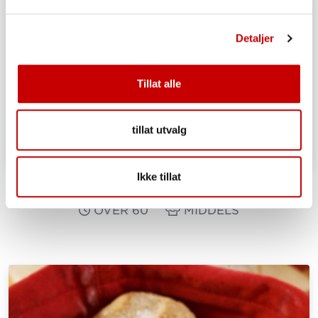
Detaljer
Tillat alle
tillat utvalg
Ikke tillat
Grove rundstykker
OVER 60
MIDDELS