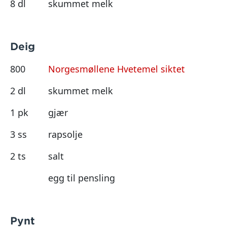
8 dl
skummet melk
Deig
800
Norgesmøllene Hvetemel siktet
2 dl
skummet melk
1 pk
gjær
3 ss
rapsolje
2 ts
salt
egg til pensling
Pynt