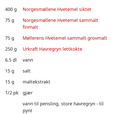
400 g
Norgesmøllene Hvetemel siktet
75 g
Norgesmøllene Hvetemel sammalt
finmalt
75 g
Møllerens Hvetemel sammalt grovmalt
250 g
Urkraft Havregryn lettkokte
6,5 dl
vann
15 g
salt
15 g
maltekstrakt
1/2 pk
gjær
vann til pensling, store havregryn - til
pynt