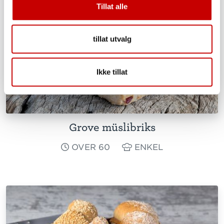
Tillat alle
tillat utvalg
Ikke tillat
Grove müslibriks
OVER 60
ENKEL