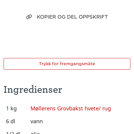
KOPIER OG DEL OPPSKRIFT
Trykk for fremgangsmåte
Ingredienser
1 kg
Møllerens Grovbakst hvete/ rug
6 dl
vann
1/2 dl
olje