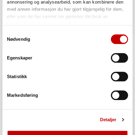
annonsering og analysearbeid, som kan kombinere den
med annen informasjon du har gjort tilgjengelig for dem,
eller som de har samlet inn gjennom din bruk av
tjenestene deres. Les mer i vår
personvernerklæring
Samtykkevalg
Nødvendig
Grove pizzasnurrer
OVER 60
ENKEL
Egenskaper
Statistikk
Markedsføring
Detaljer