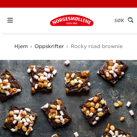
SØK
Hjem
Oppskrifter
Rocky road brownie