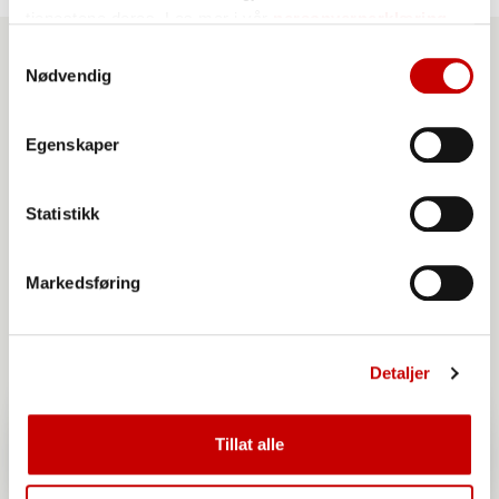
tjenestene deres. Les mer i vår
personvernerklæring
Samtykkevalg
Nødvendig
Produkter du kan benytte
til denne oppskriften
Egenskaper
Statistikk
Markedsføring
Detaljer
Tillat alle