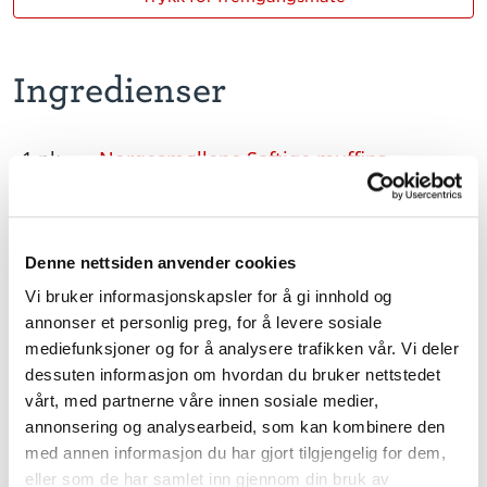
Ingredienser
1 pk
Norgesmøllene Saftige muffins
2 dl
vann
1 stk
egg
Denne nettsiden anvender cookies
1 dl
olje
Vi bruker informasjonskapsler for å gi innhold og
annonser et personlig preg, for å levere sosiale
5 dl
bringebær
mediefunksjoner og for å analysere trafikken vår. Vi deler
dessuten informasjon om hvordan du bruker nettstedet
muffinsformer
vårt, med partnerne våre innen sosiale medier,
annonsering og analysearbeid, som kan kombinere den
med annen informasjon du har gjort tilgjengelig for dem,
eller som de har samlet inn gjennom din bruk av