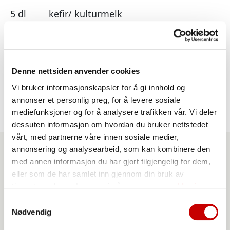
5 dl
kefir/ kulturmelk
2
egg
300 g
Norgesmøllene Hvetemel siktet
Denne nettsiden anvender cookies
1 ts
natron
Vi bruker informasjonskapsler for å gi innhold og
annonser et personlig preg, for å levere sosiale
mediefunksjoner og for å analysere trafikken vår. Vi deler
dessuten informasjon om hvordan du bruker nettstedet
vårt, med partnerne våre innen sosiale medier,
annonsering og analysearbeid, som kan kombinere den
med annen informasjon du har gjort tilgjengelig for dem,
Produkter du kan benytte
eller som de har samlet inn gjennom din bruk av
tjenestene deres. Les mer i vår
personvernerklæring
til denne oppskriften
Samtykkevalg
Nødvendig