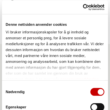
80 g
bremykt
1 stk
egg
Denne nettsiden anvender cookies
Vi bruker informasjonskapsler for å gi innhold og
annonser et personlig preg, for å levere sosiale
mediefunksjoner og for å analysere trafikken vår. Vi deler
dessuten informasjon om hvordan du bruker nettstedet
vårt, med partnerne våre innen sosiale medier,
annonsering og analysearbeid, som kan kombinere den
Produkter du kan benytte
med annen informasjon du har gjort tilgjengelig for dem,
til denne oppskriften
eller som de har samlet inn gjennom din bruk av
tjenestene deres. Les mer i vår
personvernerklæring
Samtykkevalg
Nødvendig
Egenskaper