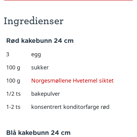
Ingredienser
Rød kakebunn 24 cm
3
egg
100 g
sukker
100 g
Norgesmøllene Hvetemel siktet
1/2 ts
bakepulver
1-2 ts
konsentrert konditorfarge rød
Blå kakebunn 24 cm