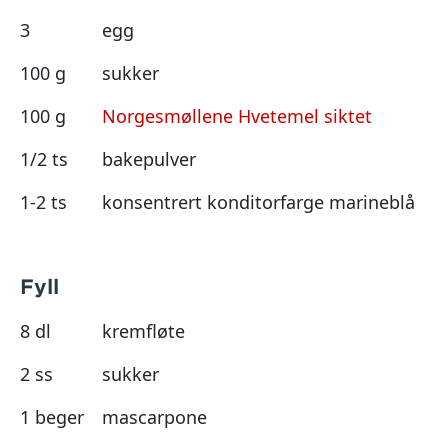
3
egg
100 g
sukker
100 g
Norgesmøllene Hvetemel siktet
1/2 ts
bakepulver
1-2 ts
konsentrert konditorfarge marineblå
Fyll
8 dl
kremfløte
2 ss
sukker
1 beger
mascarpone