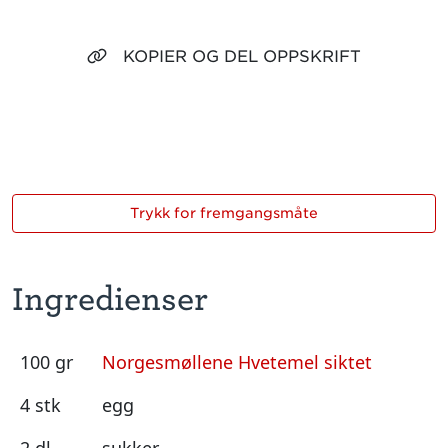
KOPIER OG DEL OPPSKRIFT
Trykk for fremgangsmåte
Ingredienser
100 gr
Norgesmøllene Hvetemel siktet
4 stk
egg
2 dl
sukker