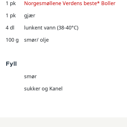
1 pk
Norgesmøllene Verdens beste* Boller
1 pk
gjær
4 dl
lunkent vann (38-40°C)
100 g
smør/ olje
Fyll
smør
sukker og Kanel