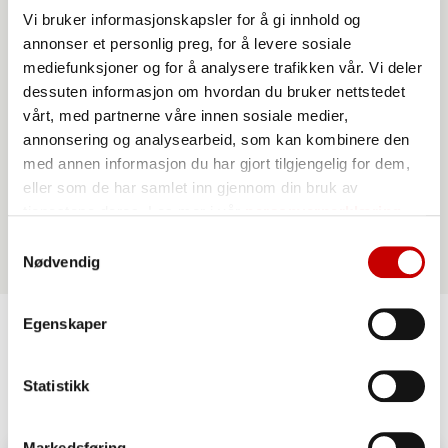
Vi bruker informasjonskapsler for å gi innhold og
annonser et personlig preg, for å levere sosiale
mediefunksjoner og for å analysere trafikken vår. Vi deler
dessuten informasjon om hvordan du bruker nettstedet
vårt, med partnerne våre innen sosiale medier,
annonsering og analysearbeid, som kan kombinere den
Norgesmøllene Verdens beste* Boller
med annen informasjon du har gjort tilgjengelig for dem,
eller som de har samlet inn gjennom din bruk av
tjenestene deres. Les mer i vår
personvernerklæring
Samtykkevalg
Nødvendig
Egenskaper
Lignende oppskrifter
Statistikk
Markedsføring