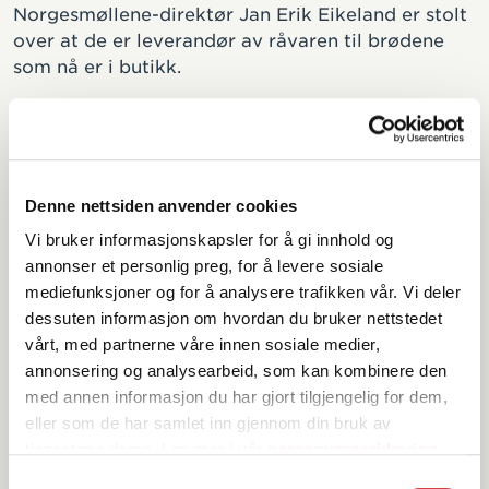
Norgesmøllene-direktør Jan Erik Eikeland er stolt
over at de er leverandør av råvaren til brødene
som nå er i butikk.
– For oss i Norgesmøllene handler dette om å
videreutvikle norsk matkornproduksjon på
en mer bærekraftig måte. Dokumentasjon er
nøkkelen når vi skal foredle råvaren videre,
Denne nettsiden anvender cookies
sier Jan Erik Eikeland.
Vi bruker informasjonskapsler for å gi innhold og
– Hos Mesterbakeren er vi stolte av å kunne
annonser et personlig preg, for å levere sosiale
tilby brød som synliggjør dokumenterte
mediefunksjoner og for å analysere trafikken vår. Vi deler
klimatiltak i råvareleddet. Dette viser
dessuten informasjon om hvordan du bruker nettstedet
at tiltak for lavere utslipp kan integreres i
vårt, med partnerne våre innen sosiale medier,
selve produktutviklingen, sier Tor Søreide
annonsering og analysearbeid, som kan kombinere den
Sivertsen, administrerende direktør i
med annen informasjon du har gjort tilgjengelig for dem,
Mesterbakeren.
eller som de har samlet inn gjennom din bruk av
tjenestene deres. Les mer i vår
personvernerklæring
Samtykkevalg