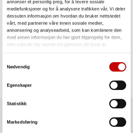
annonser et personlig preg, for å levere sosiale
skall av 1 sitron
mediefunksjoner og for å analysere trafikken vår. Vi deler
2 dl
melk
dessuten informasjon om hvordan du bruker nettstedet
vårt, med partnerne våre innen sosiale medier,
2 ts
bakepulver
annonsering og analysearbeid, som kan kombinere den
med annen informasjon du har gjort tilgjengelig for dem,
eller som de har samlet inn gjennom din bruk av
tjenestene deres. Les mer i vår
personvernerklæring
Glasur
Samtykkevalg
melis og sitronsaft
Nødvendig
Egenskaper
Statistikk
Produkter du kan benytte
Markedsføring
til denne oppskriften