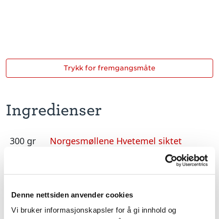
Trykk for fremgangsmåte
Ingredienser
300 gr
Norgesmøllene Hvetemel siktet
150 gr
smør/ margarin
3 stk
egg
Denne nettsiden anvender cookies
300 gr
sukker
Vi bruker informasjonskapsler for å gi innhold og