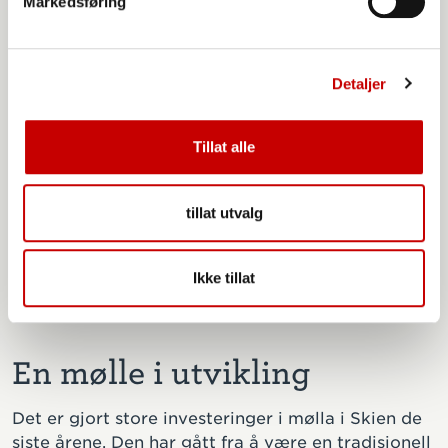
Markedsføring
Detaljer
Tillat alle
tillat utvalg
Norgesmøllene i Skien foredler årlig 45.000 tonn hvete, rug, bygg
Ikke tillat
og spelt, samt 13.000 tonn havre. Her fra en strykeprøve på melet.
En mølle i utvikling
Det er gjort store investeringer i mølla i Skien de
siste årene. Den har gått fra å være en tradisjonell