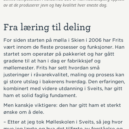
av at de produserer jevn og høy kvalitet hver eneste dag.
Fra læring til deling
For siden starten på mølla i Skien i 2006 har Frits
vært innom de fleste prosesser og funksjoner. Han
startet som operatør på pakkeriet og har gått
gradene til at han i dag er fabrikksjef og
møllemester. Frits har sett hvordan små
justeringer i råvarekvalitet, maling og prosess kan
gi store utslag i bakerens hverdag. Den erfaringen,
kombinert med videre utdanning i Sveits, har gitt
ham et solid faglig fundament.
Men kanskje viktigere: den har gitt ham et sterkt
ønske om å dele.
– Etter at jeg tok Mølleskolen i Sveits, så jeg hvor
mye jeg lærte og hva det tilførte av forståelse og