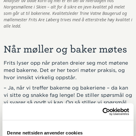
Analyser av både korn og mel er en del av hverdagen hos
Norgesmøllene i Skien – alt for å sikre en jevn kvalitet på melet
som går ut til bakeriene. Kvalitetsleder Trine Vatne Baugerud og
møllemester Frits Are Løberg trives med å etterstrebe høy kvalitet i
alle ledd.
Når møller og baker møtes
Frits lyser opp når praten dreier seg mot møtene
med bakerne. Det er her teori møter praksis, og
hvor innsikt virkelig oppstår.
– Ja, når vi treffer bakerne og bakeriene – da kan
vi sitte og snakke fag lenge! De stiller spørsmål og
vi svarer så godt vi kan. Og så stiller vi spørsmål
og får gode svar fra dem. Den relasjonen er viktig
og veldig givende. Jeg er opptatt av at vi skal ha
gode relasjoner og at veien til oss skal være kort
når bakeriene har en utfordring.
Denne nettsiden anvender cookies