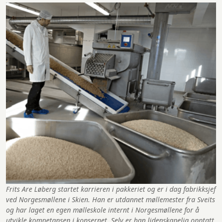
Frits Are Løberg startet karrieren i pakkeriet og er i dag fabrikksjef
ved Norgesmøllene i Skien. Han er utdannet møllemester fra Sveits
og har laget en egen mølleskole internt i Norgesmøllene for å
utvikle kompetansen i konsernet. Selv er han lidenskapelig opptatt