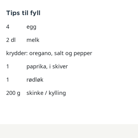
Tips til fyll
4
egg
2 dl
melk
krydder: oregano, salt og pepper
1
paprika, i skiver
1
rødløk
200 g
skinke / kylling