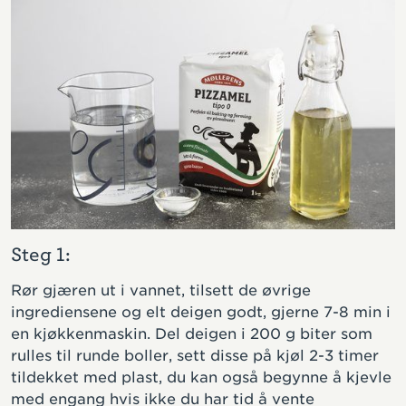
Steg 1:
S
Rør gjæren ut i vannet, tilsett de øvrige
H
ingrediensene og elt deigen godt, gjerne 7-8 min i
s
en kjøkkenmaskin. Del deigen i 200 g biter som
rulles til runde boller, sett disse på kjøl 2-3 timer
tildekket med plast, du kan også begynne å kjevle
med engang hvis ikke du har tid å vente