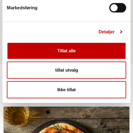
Markedsføring
Norgesmøllene Semulegryn
Detaljer
Tillat alle
tillat utvalg
Lignende oppskrifter
Ikke tillat