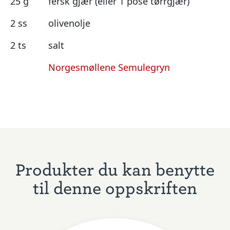
25 g
fersk gjær (eller 1 pose tørrgjær)
2 ss
olivenolje
2 ts
salt
Norgesmøllene Semulegryn
Produkter du kan benytte
til denne oppskriften