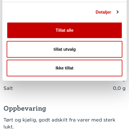
herav:
Detaljer
mettede fettsyrer
0,5 g
enumettede fettsyrer
0,2 g
Tillat alle
flerumettede fettsyrer
1,1 g
Karbohydrater
66,0 g
tillat utvalg
herav:
sukkerarter
0,3 g
Ikke tillat
Kostfiber
2,7 g
Protein
12,5 g
Salt
0,0 g
Oppbevaring
Tørt og kjølig, godt adskilt fra varer med sterk
lukt.