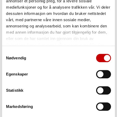
annonser et personlig preg, for å levere sosiale
mediefunksjoner og for å analysere trafikken vår. Vi deler
Stek pizzaen på høyest mulig varme i en
6
dessuten informasjon om hvordan du bruker nettstedet
stekeovn eller pizzaovn. Jo høyere varme,
vårt, med partnerne våre innen sosiale medier,
desto kortere steketid.
annonsering og analysearbeid, som kan kombinere den
med annen informasjon du har gjort tilgjengelig for dem,
eller som de har samlet inn gjennom din bruk av
tjenestene deres. Les mer i vår
personvernerklæring
Samtykkevalg
Ingredienser
Nødvendig
ALLERGENER UTHEVET
hvetemel
Tipo 00
Egenskaper
Næringsinnhold pr. 100g
Statistikk
TRYKK PÅ VERDI FOR Å LESE MER
Energi
1442 kJ / 340 kcal
Markedsføring
Fett
1,8 g