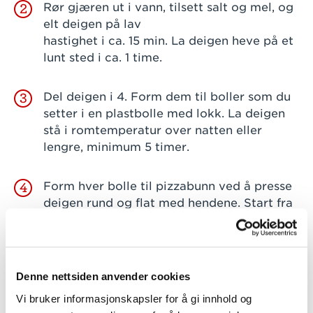
Rør gjæren ut i vann, tilsett salt og mel, og
2
elt deigen på lav
hastighet i ca. 15 min. La deigen heve på et
lunt sted i ca. 1 time.
Del deigen i 4. Form dem til boller som du
3
setter i en plastbolle med lokk. La deigen
stå i romtemperatur over natten eller
lengre, minimum 5 timer.
Form hver bolle til pizzabunn ved å presse
4
deigen rund og flat med hendene. Start fra
midten og press deigen utover. Den skal
være tynn i midten
med en tykkere kant ytterst.
Denne nettsiden anvender cookies
Fordel tomatsaus, ost og ønsket fyll på
5
Vi bruker informasjonskapsler for å gi innhold og
deigen, med unntak av kanten.