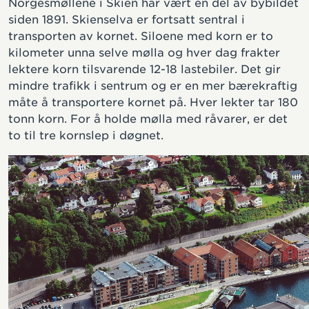
Norgesmøllene i Skien har vært en del av bybildet
siden 1891. Skienselva er fortsatt sentral i
transporten av kornet. Siloene med korn er to
kilometer unna selve mølla og hver dag frakter
lektere korn tilsvarende 12-18 lastebiler. Det gir
mindre trafikk i sentrum og er en mer bærekraftig
måte å transportere kornet på. Hver lekter tar 180
tonn korn. For å holde mølla med råvarer, er det
to til tre kornslep i døgnet.