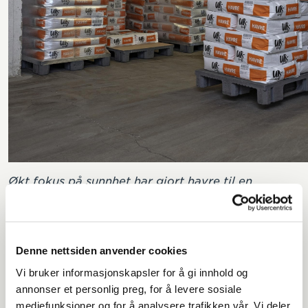
Økt fokus på sunnhet har gjort havre til en
viktigere ingrediens i norske bakerier. Urkraft fra
mølla i Skien går ut i et stadig høyere tempo.
Denne nettsiden anvender cookies
Stangervåg er ikke i tvil om at Norgesmøllene sin
Vi bruker informasjonskapsler for å gi innhold og
satsing på
Urkraft-serien
har åpnet et nytt marked
annonser et personlig preg, for å levere sosiale
for bakeriene.
mediefunksjoner og for å analysere trafikken vår. Vi deler