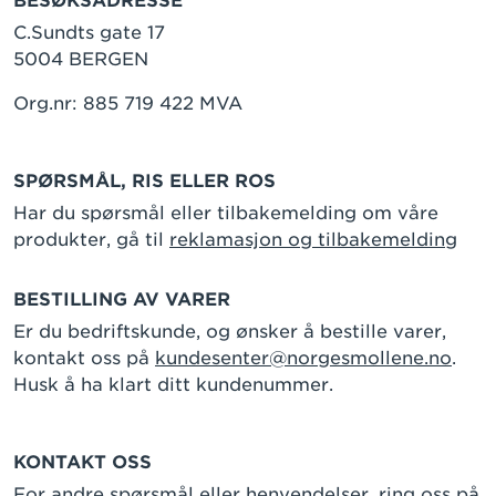
BESØKSADRESSE
C.Sundts gate 17
5004 BERGEN
Org.nr: 885 719 422 MVA
SPØRSMÅL, RIS ELLER ROS
Har du spørsmål eller tilbakemelding om våre
produkter, gå til
reklamasjon og tilbakemelding
BESTILLING AV VARER
Er du bedriftskunde, og ønsker å bestille varer,
kontakt oss på
kundesenter@norgesmollene.no
.
Husk å ha klart ditt kundenummer.
KONTAKT OSS
For andre spørsmål eller henvendelser, ring oss på