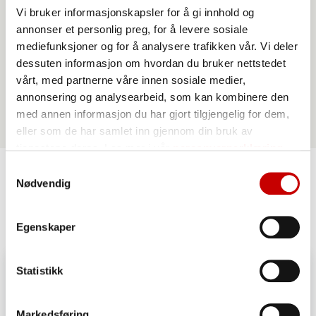
Vi bruker informasjonskapsler for å gi innhold og
annonser et personlig preg, for å levere sosiale
Norgesmøllene Hvetemel siktet
mediefunksjoner og for å analysere trafikken vår. Vi deler
dessuten informasjon om hvordan du bruker nettstedet
vårt, med partnerne våre innen sosiale medier,
annonsering og analysearbeid, som kan kombinere den
med annen informasjon du har gjort tilgjengelig for dem,
eller som de har samlet inn gjennom din bruk av
tjenestene deres. Les mer i vår
personvernerklæring
Samtykkevalg
Nødvendig
Lignende oppskrifter
Egenskaper
Statistikk
Markedsføring