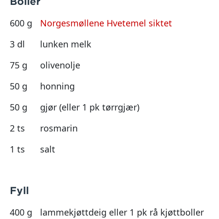
Boller
600 g
Norgesmøllene Hvetemel siktet
3 dl
lunken melk
75 g
olivenolje
50 g
honning
50 g
gjør (eller 1 pk tørrgjær)
2 ts
rosmarin
1 ts
salt
Fyll
400 g
lammekjøttdeig eller 1 pk rå kjøttboller