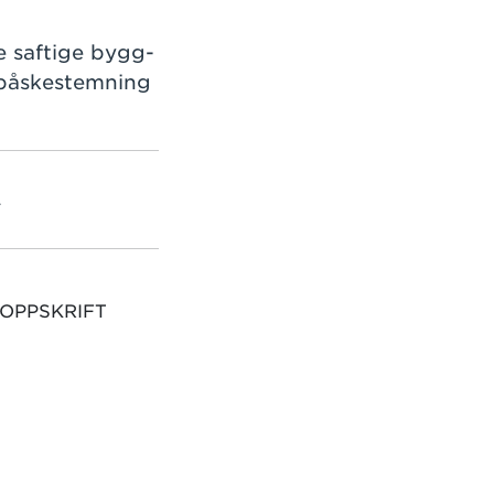
e saftige bygg-
 påskestemning
L
 OPPSKRIFT