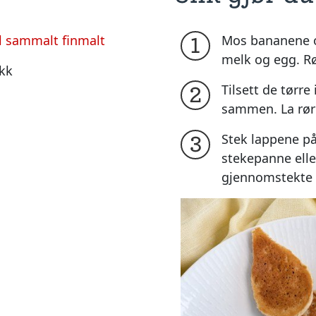
 sammalt finmalt
Mos bananene og
1
melk og egg. 
ikk
Tilsett de tørr
2
sammen. La rør
Stek lappene p
3
stekepanne eller
gjennomstekte