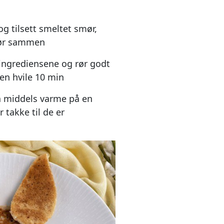
 tilsett smeltet smør,
Rør sammen
e ingrediensene og rør godt
en hvile 10 min
å middels varme på en
 takke til de er