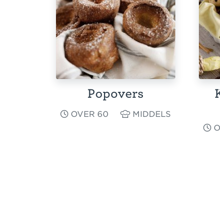
Popovers
OVER 60
MIDDELS
O