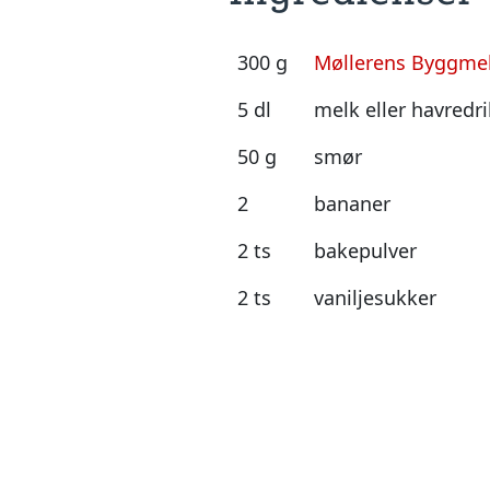
300 g
Møllerens Byggmel
5 dl
melk eller havredr
50 g
smør
2
bananer
2 ts
bakepulver
2 ts
vaniljesukker