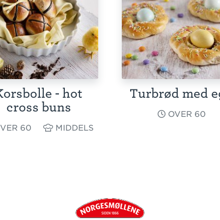
Korsbolle - hot
Turbrød med e
cross buns
OVER 60
VER 60
MIDDELS