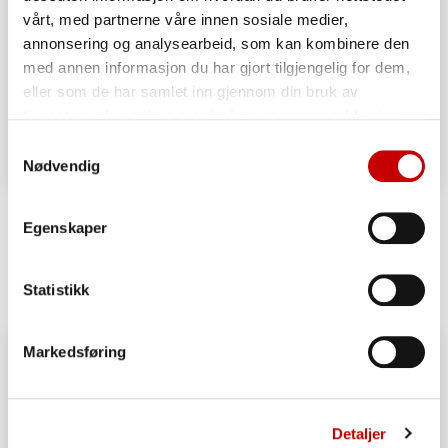
vårt, med partnerne våre innen sosiale medier,
annonsering og analysearbeid, som kan kombinere den
med annen informasjon du har gjort tilgjengelig for dem,
eller som de har samlet inn gjennom din bruk av
tjenestene deres. Les mer i vår
personvernerklæring
Samtykkevalg
Nødvendig
Snickersboller
Egenskaper
OVER 60
ENKEL
Statistikk
Markedsføring
Detaljer