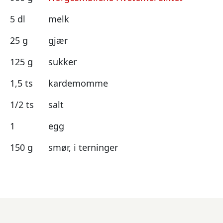
5 dl
melk
25 g
gjær
125 g
sukker
1,5 ts
kardemomme
1/2 ts
salt
1
egg
150 g
smør, i terninger