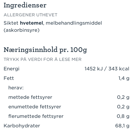
Ingredienser
ALLERGENER UTHEVET
Siktet
hvetemel
, melbehandlingsmiddel
(askorbinsyre)
Næringsinnhold pr. 100g
TRYKK PÅ VERDI FOR Å LESE MER
Energi
1452 kJ / 343 kcal
Fett
1,4 g
herav:
mettede fettsyrer
0,2 g
enumettede fettsyrer
0,2 g
flerumettede fettsyrer
0,8 g
Karbohydrater
68,1 g