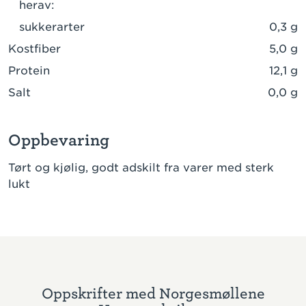
herav:
sukkerarter
0,3 g
Kostfiber
5,0 g
Protein
12,1 g
Salt
0,0 g
Oppbevaring
Tørt og kjølig, godt adskilt fra varer med sterk
lukt
Oppskrifter med Norgesmøllene