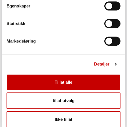
Egenskaper
Statistikk
Markedsføring
Detaljer
Tillat alle
tillat utvalg
Boller i langpanne
OVER 60
ENKEL
Ikke tillat