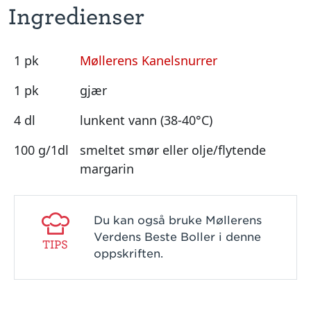
Ingredienser
1 pk
Møllerens Kanelsnurrer
1 pk
gjær
4 dl
lunkent vann (38-40°C)
100 g/1dl
smeltet smør eller olje/flytende
margarin
Du kan også bruke Møllerens
Verdens Beste Boller i denne
TIPS
oppskriften.