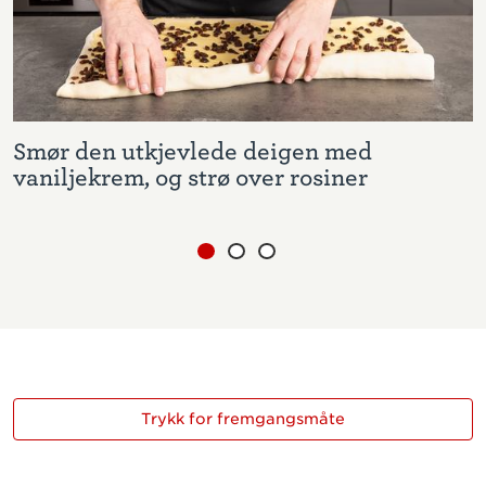
Smør den utkjevlede deigen med
R
vaniljekrem, og strø over rosiner
d
Trykk for fremgangsmåte