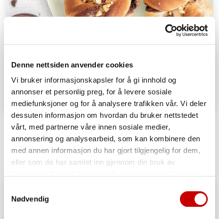
Denne nettsiden anvender cookies
Vi bruker informasjonskapsler for å gi innhold og
annonser et personlig preg, for å levere sosiale
mediefunksjoner og for å analysere trafikken vår. Vi deler
dessuten informasjon om hvordan du bruker nettstedet
Snickersboller
vårt, med partnerne våre innen sosiale medier,
annonsering og analysearbeid, som kan kombinere den
OVER 60
ENKEL
med annen informasjon du har gjort tilgjengelig for dem,
eller som de har samlet inn gjennom din bruk av
tjenestene deres. Les mer i vår
personvernerklæring
Samtykkevalg
Nødvendig