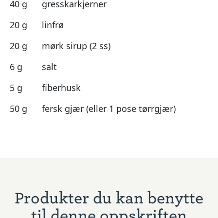
40 g
gresskarkjerner
20 g
linfrø
20 g
mørk sirup (2 ss)
6 g
salt
5 g
fiberhusk
50 g
fersk gjær (eller 1 pose tørrgjær)
Produkter du kan benytte
til denne oppskriften