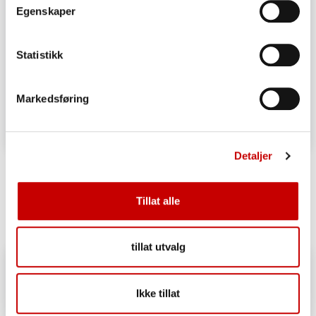
Egenskaper
Statistikk
Markedsføring
Detaljer
Grove müslibriks, glutenfri
OVER 60
ENKEL
Tillat alle
tillat utvalg
Ikke tillat