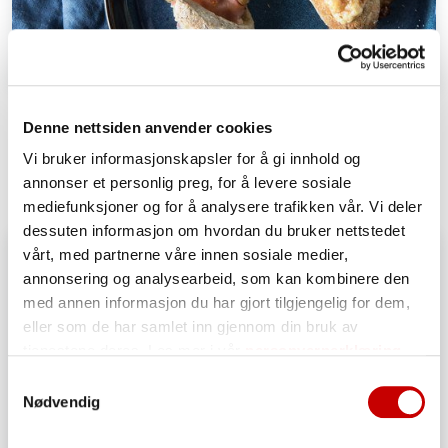
Grove horn, glutenfri
Denne nettsiden anvender cookies
OVER 60
ENKEL
Vi bruker informasjonskapsler for å gi innhold og
annonser et personlig preg, for å levere sosiale
mediefunksjoner og for å analysere trafikken vår. Vi deler
dessuten informasjon om hvordan du bruker nettstedet
vårt, med partnerne våre innen sosiale medier,
annonsering og analysearbeid, som kan kombinere den
med annen informasjon du har gjort tilgjengelig for dem,
eller som de har samlet inn gjennom din bruk av
tjenestene deres. Les mer i vår
personvernerklæring
Samtykkevalg
Nødvendig