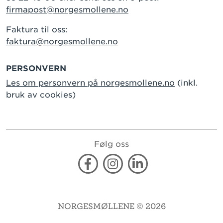
firmapost@norgesmollene.no
Faktura til oss:
faktura@norgesmollene.no
PERSONVERN
Les om personvern på norgesmollene.no
(inkl.
bruk av cookies)
Følg oss
Facebook
Instagram
Linkedin
NORGESMØLLENE © 2026