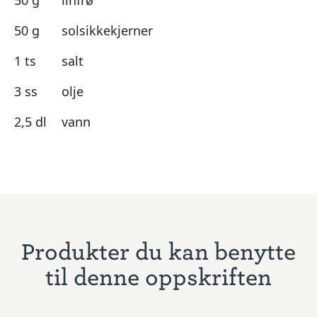
50 g
solsikkekjerner
1 ts
salt
3 ss
olje
2,5 dl
vann
Produkter du kan benytte
til denne oppskriften