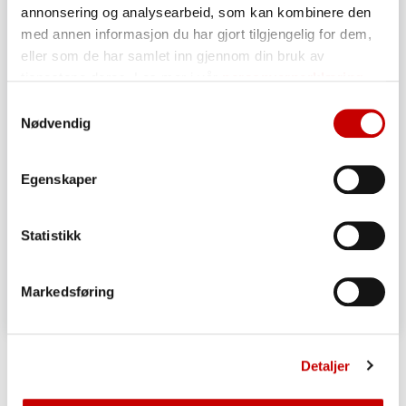
annonsering og analysearbeid, som kan kombinere den
med annen informasjon du har gjort tilgjengelig for dem,
eller som de har samlet inn gjennom din bruk av
tjenestene deres. Les mer i vår
personvernerklæring
Samtykkevalg
Nødvendig
Egenskaper
Statistikk
Markedsføring
Enkelt grovbrød, glutenfri
Detaljer
OVER 60
ENKEL