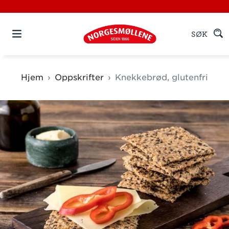
SØK
Hjem
Oppskrifter
Knekkebrød, glutenfri