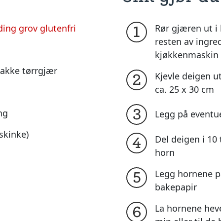
ing grov glutenfri
Rør gjæren ut i 
1
resten av ingre
kjøkkenmaskin e
pakke tørrgjær
Kjevle deigen u
2
ca. 25 x 30 cm
3
ng
Legg på eventuel
 skinke)
Del deigen i 10 
4
horn
Legg hornene p
5
bakepapir
La hornene heve 
6