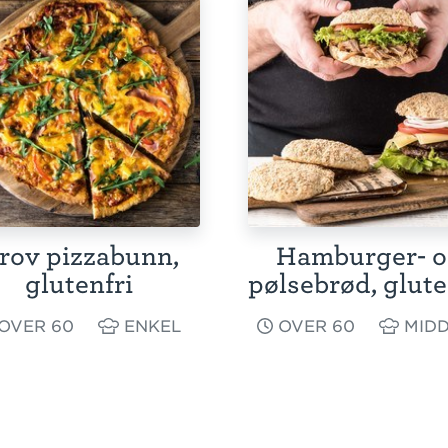
rov pizzabunn,
Hamburger- 
glutenfri
pølsebrød, glute
OVER 60
ENKEL
OVER 60
MIDD