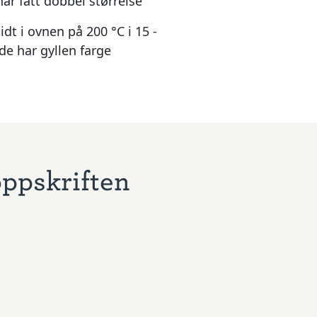
 har fått dobbel størrelse
dt i ovnen på 200 °C i 15 -
 de har gyllen farge
oppskriften