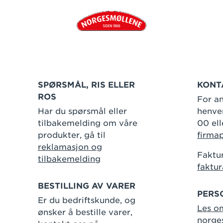
SPØRSMÅL, RIS ELLER
KONT
ROS
For an
Har du spørsmål eller
henven
tilbakemelding om våre
00 ell
produkter, gå til
firma
reklamasjon og
Faktur
tilbakemelding
faktu
BESTILLING AV VARER
PERS
Er du bedriftskunde, og
Les o
ønsker å bestille varer,
norge