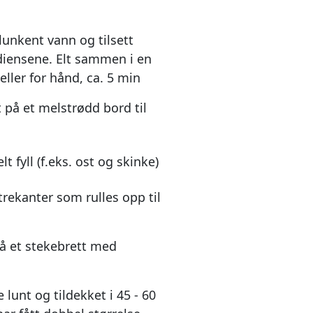
lunkent vann og tilsett
diensene. Elt sammen i en
ller for hånd, ca. 5 min
t på et melstrødd bord til
t fyll (f.eks. ost og skinke)
trekanter som rulles opp til
å et stekebrett med
lunt og tildekket i 45 - 60