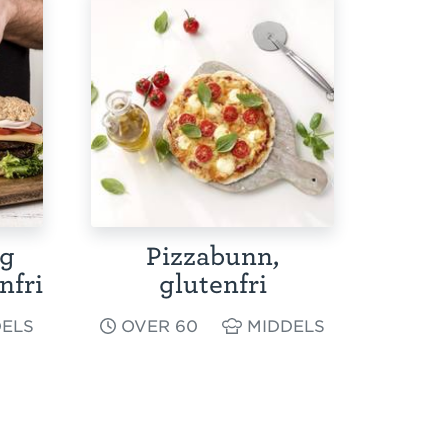
og
Pizzabunn,
nfri
glutenfri
ELS
OVER 60
MIDDELS