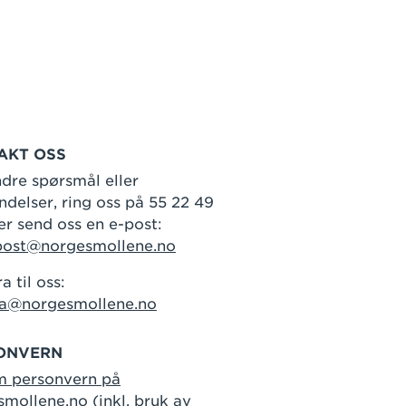
AKT OSS
dre spørsmål eller
delser, ring oss på 55 22 49
er send oss en e-post:
post@norgesmollene.no
a til oss:
ra@norgesmollene.no
ONVERN
m personvern på
smollene.no
(inkl. bruk av