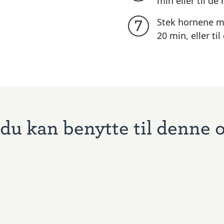
min eller til de
Stek hornene mi
7
20 min, eller til
du kan benytte til denne 