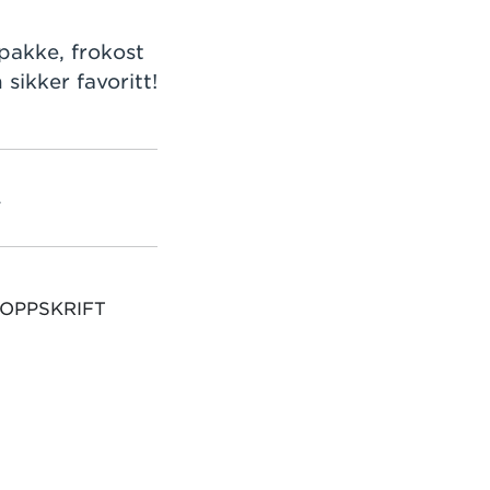
epakke, frokost
sikker favoritt!
L
 OPPSKRIFT