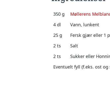
350 g
Møllerens Melbland
4 dl
Vann, lunkent
25 g
Fersk gjær eller 1 
2 ts
Salt
2 ts
Sukker eller Honni
Eventuelt fyll (f.eks. ost og