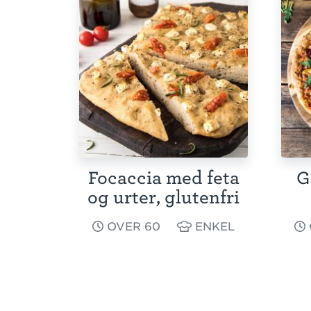
Focaccia med feta
G
og urter, glutenfri
OVER 60
ENKEL