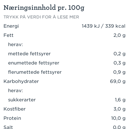
Næringsinnhold pr. 100g
TRYKK PÅ VERDI FOR Å LESE MER
Energi
1439 kJ / 339 kcal
Fett
2,0 g
herav:
mettede fettsyrer
0,2 g
enumettede fettsyrer
0,3 g
flerumettede fettsyrer
0,9 g
Karbohydrater
69,0 g
herav:
sukkerarter
1,6 g
Kostfiber
3,0 g
Protein
10,0 g
Salt
0,0 g