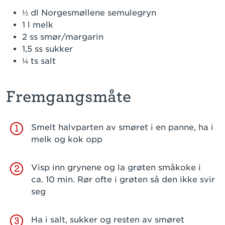
½ dl Norgesmøllene semulegryn
1 l melk
2 ss smør/margarin
1,5 ss sukker
¼ ts salt
Fremgangsmåte
Smelt halvparten av smøret i en panne, ha i
1
melk og kok opp
Visp inn grynene og la grøten småkoke i
2
ca. 10 min. Rør ofte i grøten så den ikke svir
seg
Ha i salt, sukker og resten av smøret
3