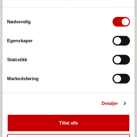
tjenestene deres. Les mer i vår
personvernerklæring
Samtykkevalg
Italiensk pizzabunn - tynn og sprø
Nødvendig
OVER 60
MIDDELS
Egenskaper
Statistikk
Markedsføring
Detaljer
Tillat alle