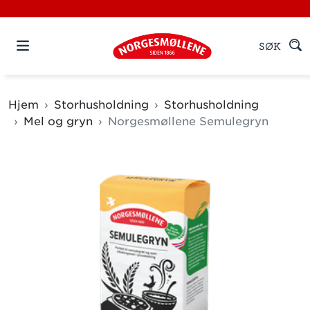
SØK
Hjem
Storhusholdning
Storhusholdning
Mel og gryn
Norgesmøllene Semulegryn