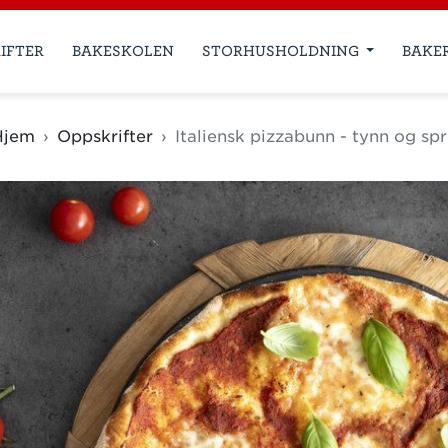
IFTER
BAKESKOLEN
STORHUSHOLDNING
BAKE
Hjem
Oppskrifter
Italiensk pizzabunn - tynn og sp