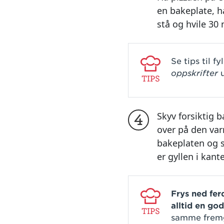
en bakeplate, h
stå og hvile 30
Se tips til f
oppskrifter
u
TIPS
Skyv forsiktig 
4
over på den var
bakeplaten og st
er gyllen i kan
Frys ned fer
alltid en go
TIPS
samme frem