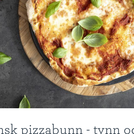
ensk pizzabunn - tynn o