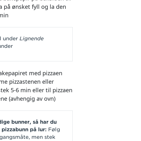
a på ønsket fyll og la den
 min
yll under
Lignende
nder
bakepapiret med pizzaen
me pizzastenen eller
ek 5-6 min eller til pizzaen
tene (avhengig av ovn)
dige bunner, så har du
d pizzabunn på lur:
Følg
gangsmåte, men stek