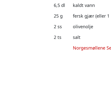
6,5 dl
kaldt vann
25 g
fersk gjær (eller 1
2 ss
olivenolje
2 ts
salt
Norgesmøllene S