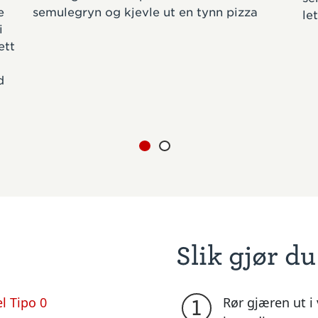
e
semulegryn og kjevle ut en tynn pizza
le
i
ett
d
Slik gjør du
l Tipo 0
Rør gjæren ut i 
1