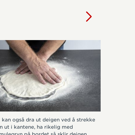
Steg 3:
 kan også dra ut deigen ved å strekke
n ut i kantene, ha rikelig med
Sett ovnen
mulegryn på bordet så sklir deigen