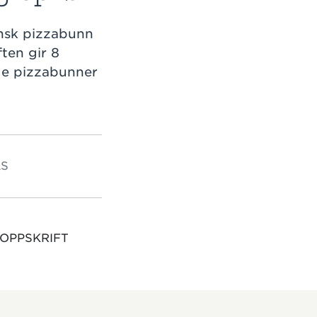
ensk pizzabunn
ten gir 8
ige pizzabunner
S
 OPPSKRIFT