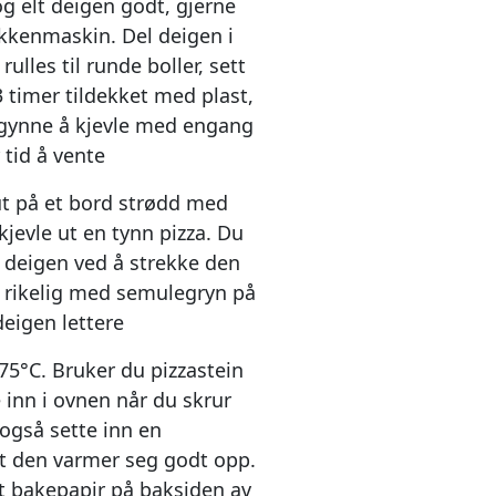
g elt deigen godt, gjerne
økkenmaskin. Del deigen i
rulles til runde boller, sett
3 timer tildekket med plast,
gynne å kjevle med engang
 tid å vente
t på et bord strødd med
jevle ut en tynn pizza. Du
 deigen ved å strekke den
a rikelig med semulegryn på
deigen lettere
75°C. Bruker du pizzastein
 inn i ovnen når du skrur
også sette inn en
at den varmer seg godt opp.
t bakepapir på baksiden av