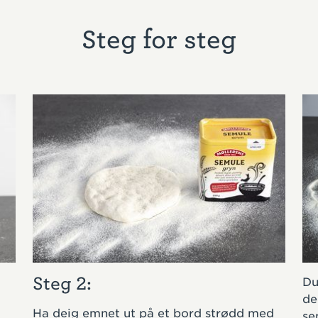
Steg for steg
Steg 2:
Du
de
Ha deig emnet ut på et bord strødd med
se