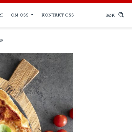
RI
OM OSS
KONTAKT OSS
SØK
rø