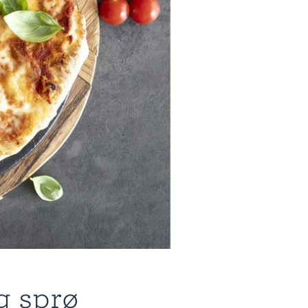
g sprø