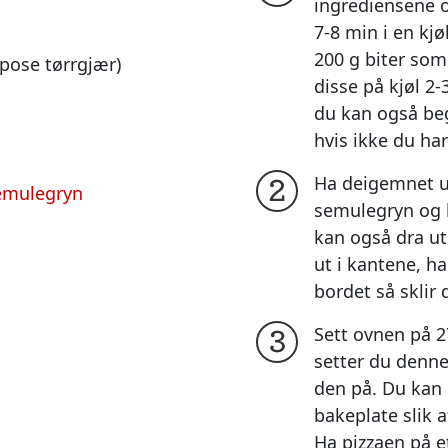
ingrediensene o
7-8 min i en kj
200 g biter som 
 pose tørrgjær)
disse på kjøl 2-
du kan også be
hvis ikke du har
Ha deigemnet u
2
emulegryn
semulegryn og k
kan også dra ut
ut i kantene, h
bordet så sklir 
Sett ovnen på 2
3
setter du denne
den på. Du kan 
bakeplate slik 
Ha pizzaen på e