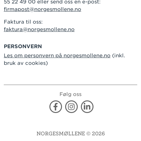
55 22 49 00 eller send oss en e-post:
firmapost@norgesmollene.no
Faktura til oss:
faktura@norgesmollene.no
PERSONVERN
Les om personvern på norgesmollene.no
(inkl.
bruk av cookies)
Følg oss
Facebook
Instagram
Linkedin
NORGESMØLLENE © 2026