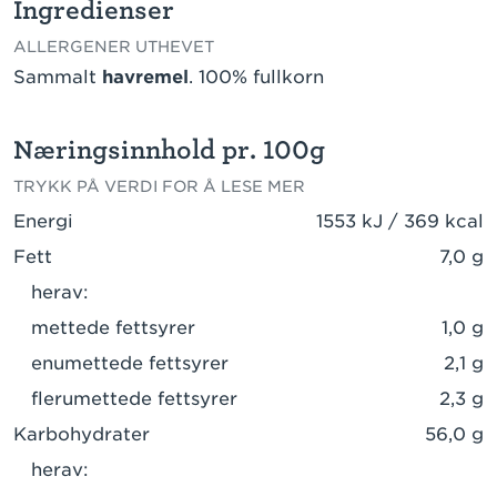
Ingredienser
ALLERGENER UTHEVET
Sammalt
havremel
. 100% fullkorn
Næringsinnhold pr. 100g
TRYKK PÅ VERDI FOR Å LESE MER
Energi
1553 kJ / 369 kcal
Fett
7,0 g
herav:
mettede fettsyrer
1,0 g
enumettede fettsyrer
2,1 g
flerumettede fettsyrer
2,3 g
Karbohydrater
56,0 g
herav: