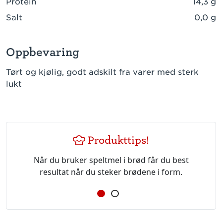
Protein
14,3 g
Salt
0,0 g
Oppbevaring
Tørt og kjølig, godt adskilt fra varer med sterk
lukt
Produkttips!
Når du bruker speltmel i brød får du best
resultat når du steker brødene i form.
opp