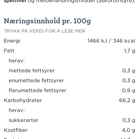
speltmel
og melbehandlingsmiddel (askorbinsyre).
Næringsinnhold pr. 100g
TRYKK PÅ VERDI FOR Å LESE MER
Energi
1466 kJ / 346 kcal
Fett
1,7 g
herav:
mettede fettsyrer
0,3 g
enumettede fettsyrer
0,3 g
flerumettede fettsyrer
0,9 g
Karbohydrater
66,2 g
herav:
sukkerarter
0,3 g
Kostfiber
4,0 g