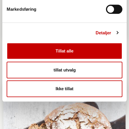
Markedsføring
Detaljer
Speltrundstykker med Poolish
Tillat alle
OVER 60
ENKEL
tillat utvalg
Ikke tillat