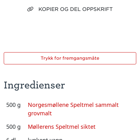
KOPIER OG DEL OPPSKRIFT
Trykk for fremgangsmåte
Ingredienser
500 g
Norgesmøllene Speltmel sammalt
grovmalt
500 g
Møllerens Speltmel siktet
6 dl
lunkent vann