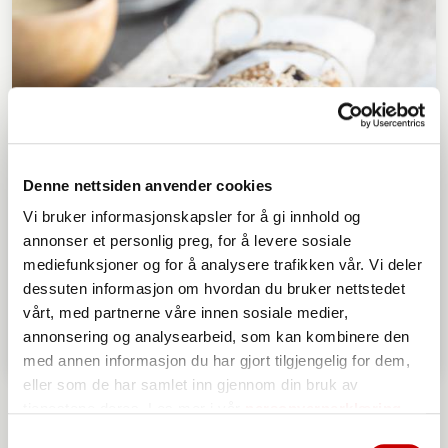
Denne nettsiden anvender cookies
Vi bruker informasjonskapsler for å gi innhold og
annonser et personlig preg, for å levere sosiale
mediefunksjoner og for å analysere trafikken vår. Vi deler
dessuten informasjon om hvordan du bruker nettstedet
vårt, med partnerne våre innen sosiale medier,
annonsering og analysearbeid, som kan kombinere den
med annen informasjon du har gjort tilgjengelig for dem,
eller som de har samlet inn gjennom din bruk av
Grove müslibriks
tjenestene deres. Les mer i vår
personvernerklæring
OVER 60
ENKEL
Samtykkevalg