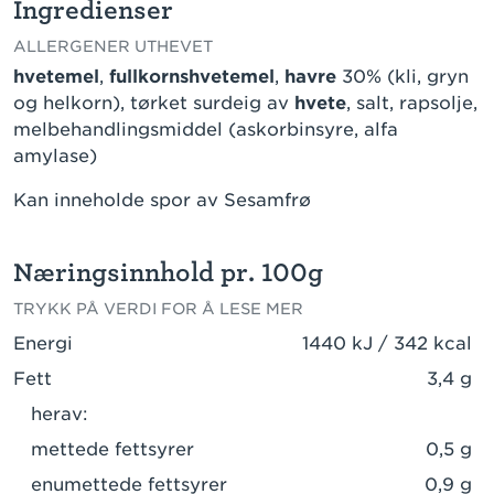
Ingredienser
ALLERGENER UTHEVET
hvetemel
,
fullkornshvetemel
,
havre
30% (kli, gryn
og helkorn), tørket surdeig av
hvete
, salt, rapsolje,
melbehandlingsmiddel (askorbinsyre, alfa
amylase)
Kan inneholde spor av Sesamfrø
Næringsinnhold pr. 100g
TRYKK PÅ VERDI FOR Å LESE MER
Energi
1440 kJ / 342 kcal
Fett
3,4 g
herav:
mettede fettsyrer
0,5 g
enumettede fettsyrer
0,9 g