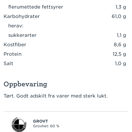
flerumettede fettsyrer
1,3 g
Karbohydrater
61,0 g
herav:
sukkerarter
1,1 g
Kostfiber
8,6 g
Protein
12,5 g
Salt
1,0 g
Oppbevaring
Tørt. Godt adskilt fra varer med sterk lukt.
GROVT
Grovhet: 60 %