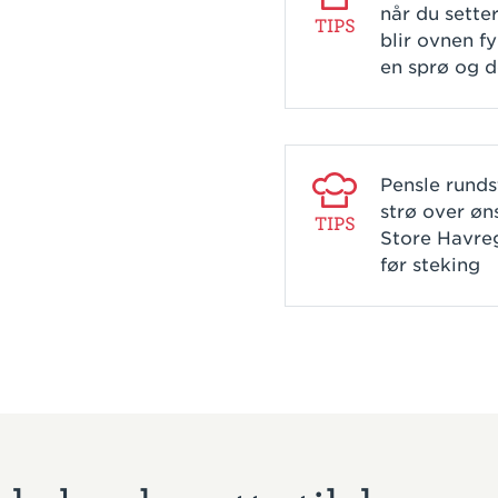
når du sette
TIPS
blir ovnen f
en sprø og d
Pensle rund
strø over øns
TIPS
Store Havre
før steking