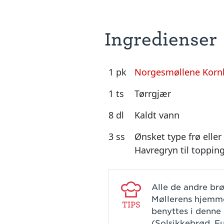
Ingredienser
1 pk
Norgesmøllene Korn
1 ts
Tørrgjær
8 dl
Kaldt vann
3 ss
Ønsket type frø eller
Havregryn til toppin
Alle de andre br
Møllerens hjemm
TIPS
benyttes i denne
(Solsikkebrød, Fu