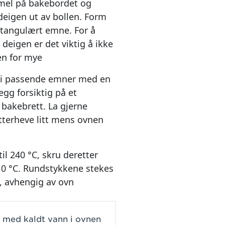
mel på bakebordet og
deigen ut av bollen. Form
ektangulært emne. For å
 deigen er det viktig å ikke
en for mye
 i passende emner med en
egg forsiktig på et
bakebrett. La gjerne
tterheve litt mens ovnen
il 240 °C, skru deretter
10 °C. Rundstykkene stekes
n, avhengig av ovn
 med kaldt vann i ovnen