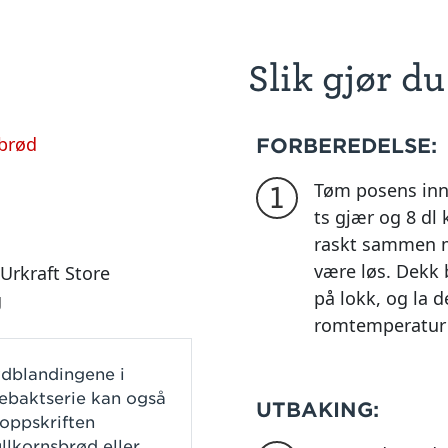
Slik gjør du
brød
FORBEREDELSE:
Tøm posens innh
1
ts gjær og 8 dl
raskt sammen m
være løs. Dekk 
 Urkraft Store
på lokk, og la d
g
romtemperatur 
ødblandingene i
ebaktserie kan også
UTBAKING:
 oppskriften
llkornsbrød eller