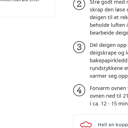
Strø godt med 
2
skrap den løse 
deigen til et r
beholde luften i
bearbeide deig
Del deigen opp
3
deigskrape og l
bakepapirkledd 
rundstykkene e
varmer seg opp
Forvarm ovnen t
4
ovnen ned til 2
i ca. 12 - 15 mi
Hell en kopp