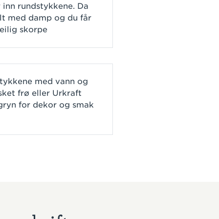
r inn rundstykkene. Da
ylt med damp og du får
eilig skorpe
stykkene med vann og
ket frø eller Urkraft
gryn for dekor og smak