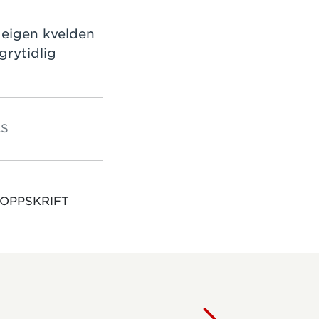
deigen kvelden
grytidlig
S
 OPPSKRIFT