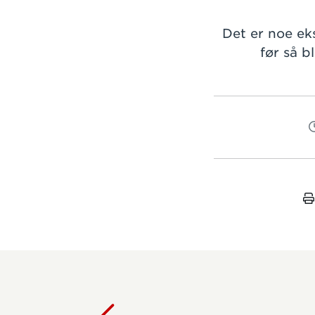
Det er noe ek
før så b