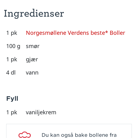
Ingredienser
1 pk
Norgesmøllene Verdens beste* Boller
100 g
smør
1 pk
gjær
4 dl
vann
Fyll
1 pk
vaniljekrem
Du kan også bake bollene fra