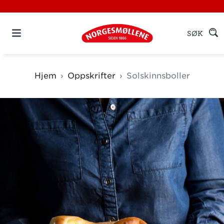
SØK
Hjem
Oppskrifter
Solskinnsboller